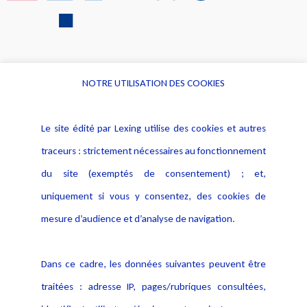
NOTRE UTILISATION DES COOKIES
Informations
Navigation
Le site édité par Lexing utilise des cookies et autres
Alerte professionnelle
Activités
traceurs : strictement nécessaires au fonctionnement
Déclaration d'accessibilité
Actualités
du site (exemptés de consentement) ; et,
Notice Légale
Evènement
Politique de protection des
uniquement si vous y consentez, des cookies de
Publications
données
mesure d’audience et d’analyse de navigation.
Politique cookies
Contact
Dans ce cadre, les données suivantes peuvent être
Crédit Photo
traitées : adresse IP, pages/rubriques consultées,