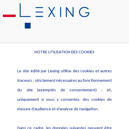
NOTRE UTILISATION DES COOKIES
Informations
Navigation
Le site édité par Lexing utilise des cookies et autres
Alerte professionnelle
Activités
traceurs : strictement nécessaires au fonctionnement
Déclaration d'accessibilité
Actualités
du site (exemptés de consentement) ; et,
Notice Légale
Evènement
Politique de protection des
uniquement si vous y consentez, des cookies de
Publications
données
mesure d’audience et d’analyse de navigation.
Politique cookies
Contact
Dans ce cadre, les données suivantes peuvent être