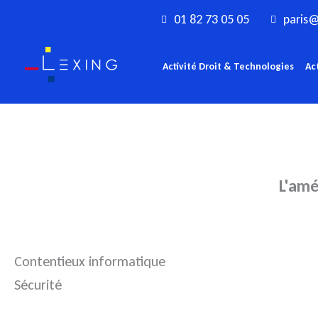
Aller
01 82 73 05 05
paris@
au
contenu
Activité Droit & Technologies
Ac
L'amé
Contentieux informatique
Sécurité