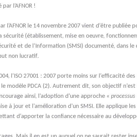
 par l’AFNOR !
 l’AFNOR le 14 novembre 2007 vient d’être publiée pou
a sécurité (établissement, mise en oeuvre, fonctionnem
rité et de l’Information (SMSI) documenté, dans le con
ut non lucratif.
, l’ISO 27001 : 2007 porte moins sur l’efficacité des 
 le modèle PDCA (2). Autrement dit, son objectif n’est
e encourage ainsi, l’adoption d’une approche «
processus
se à jour et l’amélioration d’un SMSI. Elle applique les 
rmettant d’apporter la confiance nécessaire au dévelo
s. Mais il en est un auquel on ne saurait rester insens