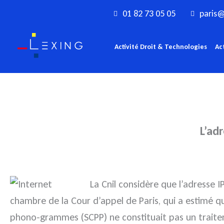
Aller
01 82 73 05 05
paris@
au
contenu
Activité Droit & Technologies
Ac
L’ad
La Cnil considère que l’adresse I
chambre de la Cour d’appel de Paris, qui a estimé q
phono-grammes (SCPP) ne constituait pas un traitem