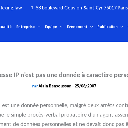
lexing.law
58 boulevard Gouvion-Saint-Cyr 75017 Paris
tualité
Entreprise
Equipe
Evènement
Publication
resse IP n’est pas une donnée à caractère pers
Alain Bensoussan
25/08/2007
Par
-
P est une donnée personnelle, malgré deux arrêts contra
ue le simple procès-verbal probatoire d’un agent asser
ent de données personnelles et ne devait donc pas êtr