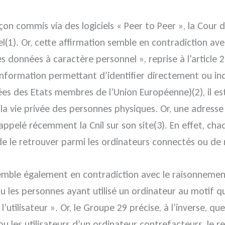
çon commis via des logiciels « Peer to Peer », la Cour d
(1). Or, cette affirmation semble en contradiction ave
données à caractère personnel », reprise à l’article 2 
information permettant d’identifier directement ou in
s des Etats membres de l’Union Européenne)(2), il es
r la vie privée des personnes physiques. Or, une adres
appelé récemment la Cnil sur son site(3). En effet, cha
e le retrouver parmi les ordinateurs connectés ou de 
semble également en contradiction avec le raisonnement
 ou les personnes ayant utilisé un ordinateur au motif q
l’utilisateur ». Or, le Groupe 29 précise, à l’inverse, q
 ou les utilisateurs d’un ordinateur contrefacteurs, le 