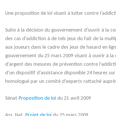
Une proposition de loi visant à lutter contre l’addic
Suite à la décision du gouvernement d’ouvrir à la co
des cas d’addiction à de tels jeux du fait de la multi
aux joueurs dans le cadre des jeux de hasard en ligne
gouvernement du 25 mars 2009 visant à ouvrir à la 
d’argent des mesures de prévention contre l’addicti
d’un dispositif d’assistance disponible 24 heures sur 
homologué par un comité d’experts rattaché auprès
Sénat
Proposition de loi
du 21 avril 2009
Ass. Nat.
Projet de loi
du 25 mars 2009