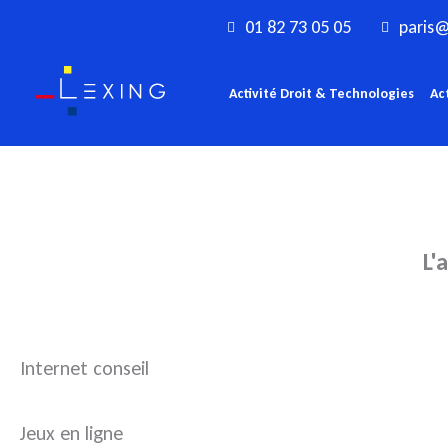
Aller
01 82 73 05 05
paris@
au
contenu
Activité Droit & Technologies
Ac
L'
Internet conseil
Jeux en ligne