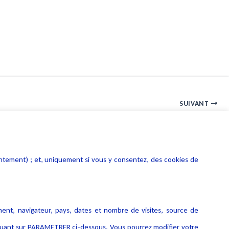
SUIVANT
Jeux de hasard et d’argent en ligne : ouverture à la concurrence
entement) ; et, uniquement si vous y consentez, des cookies de
ment, navigateur, pays, dates et nombre de visites, source de
liquant sur PARAMETRER ci-dessous. Vous pourrez modifier votre