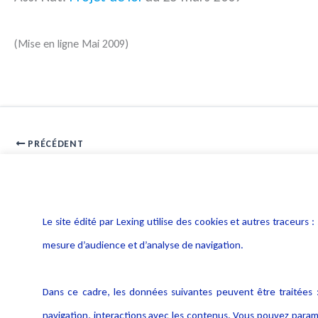
(Mise en ligne Mai 2009)
PRÉCÉDENT
données personnelles moteur de recherche traitement informat
Le site édité par Lexing utilise des cookies et autres traceu
mesure d’audience et d’analyse de navigation.
Dans ce cadre, les données suivantes peuvent être traitées :
navigation, interactions avec les contenus. Vous pouvez param