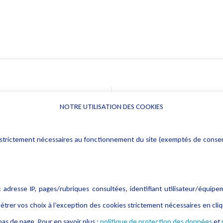
NOTRE UTILISATION DES COOKIES
Informations
Navigation
rs : strictement nécessaires au fonctionnement du site (exemptés de cons
Alerte professionnelle
Activités
Déclaration d'accessibilité
Actualités
Notice Légale
Evènement
 adresse IP, pages/rubriques consultées, identifiant utilisateur/équipe
Politique de protection des
Publications
étrer vos choix à l’exception des cookies strictement nécessaires en c
données
as de page. Pour en savoir plus :
politique de protection des données
et