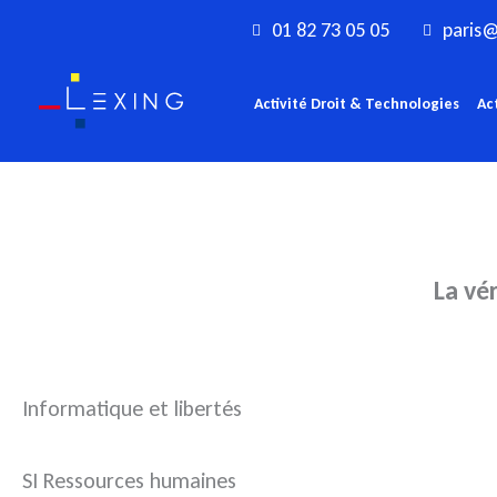
Aller
01 82 73 05 05
paris@
au
contenu
Activité Droit & Technologies
Ac
La vé
Informatique et libertés
SI Ressources humaines