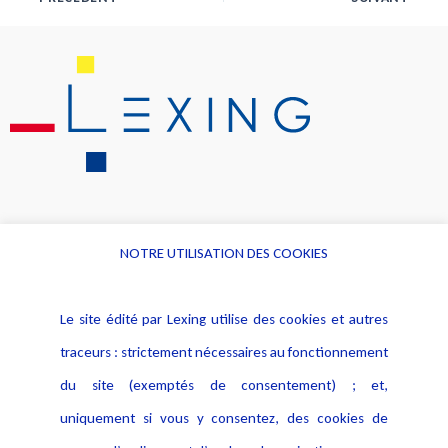
NOTRE UTILISATION DES COOKIES
Informations
Navigation
Le site édité par Lexing utilise des cookies et autres
Alerte professionnelle
Activités
traceurs : strictement nécessaires au fonctionnement
Déclaration d'accessibilité
Actualités
du site (exemptés de consentement) ; et,
Notice Légale
Evènement
Politique de protection des
uniquement si vous y consentez, des cookies de
Publications
données