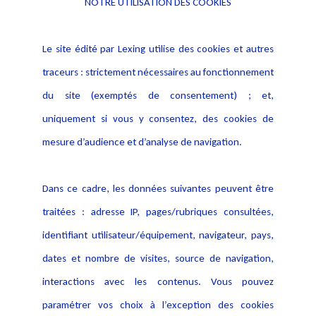
NOTRE UTILISATION DES COOKIES
Informations
Navigation
Le site édité par Lexing utilise des cookies et autres
Alerte professionnelle
Activités
traceurs : strictement nécessaires au fonctionnement
Déclaration d'accessibilité
Actualités
du site (exemptés de consentement) ; et,
Notice Légale
Evènement
Politique de protection des
uniquement si vous y consentez, des cookies de
Publications
données
mesure d’audience et d’analyse de navigation.
Politique cookies
Contact
Dans ce cadre, les données suivantes peuvent être
Crédit Photo
traitées : adresse IP, pages/rubriques consultées,
identifiant utilisateur/équipement, navigateur, pays,
dates et nombre de visites, source de navigation,
interactions avec les contenus. Vous pouvez
paramétrer vos choix à l’exception des cookies