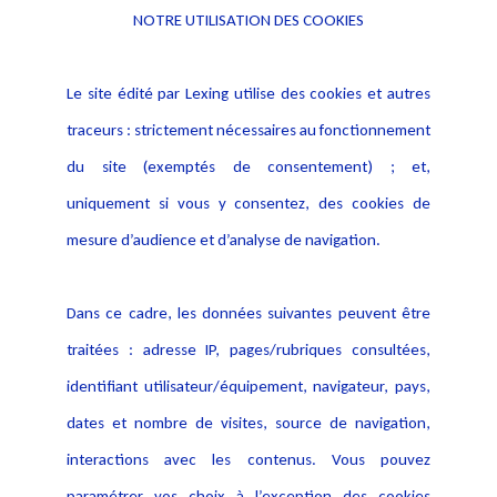
NOTRE UTILISATION DES COOKIES
Informations
Navigation
Le site édité par Lexing utilise des cookies et autres
Alerte professionnelle
Activités
traceurs : strictement nécessaires au fonctionnement
Déclaration d'accessibilité
Actualités
du site (exemptés de consentement) ; et,
Notice Légale
Evènement
Politique de protection des
uniquement si vous y consentez, des cookies de
Publications
données
mesure d’audience et d’analyse de navigation.
Politique cookies
Contact
Dans ce cadre, les données suivantes peuvent être
Crédit Photo
traitées : adresse IP, pages/rubriques consultées,
identifiant utilisateur/équipement, navigateur, pays,
dates et nombre de visites, source de navigation,
interactions avec les contenus. Vous pouvez
paramétrer vos choix à l’exception des cookies