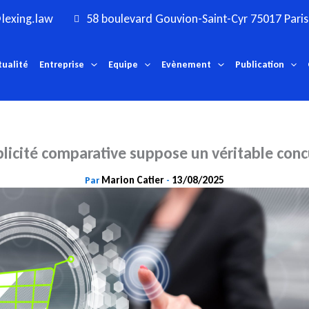
lexing.law
58 boulevard Gouvion-Saint-Cyr 75017 Paris
tualité
Entreprise
Equipe
Evènement
Publication
blicité comparative suppose un véritable conc
Marion Catier
13/08/2025
Par
-