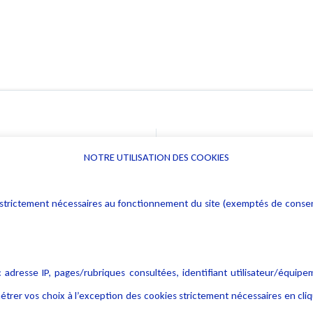
NOTRE UTILISATION DES COOKIES
Informations
Navigation
rs : strictement nécessaires au fonctionnement du site (exemptés de cons
Alerte professionnelle
Activités
Déclaration d'accessibilité
Actualités
Notice Légale
Evènement
 adresse IP, pages/rubriques consultées, identifiant utilisateur/équipe
Politique de protection des
Publications
étrer vos choix à l’exception des cookies strictement nécessaires en c
données