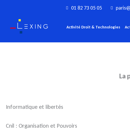
Aller
01 82 73 05 05
paris@
au
contenu
Activité Droit & Technologies
Ac
La p
Informatique et libertés
Cnil : Organisation et Pouvoirs