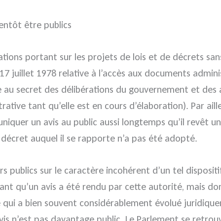
ientôt être publics
rations portant sur les projets de lois et de décrets s
7 juillet 1978 relative à l’accès aux documents admini
e au secret des délibérations du gouvernement et des 
ative tant qu’elle est en cours d’élaboration). Par ai
iquer un avis au public aussi longtemps qu’il revêt un
décret auquel il se rapporte n’a pas été adopté.
oirs publics sur le caractère incohérent d’un tel dispos
nt qu’un avis a été rendu par cette autorité, mais don
texte qui a bien souvent considérablement évolué jurid
’avis n’est pas davantage public. Le Parlement se retr