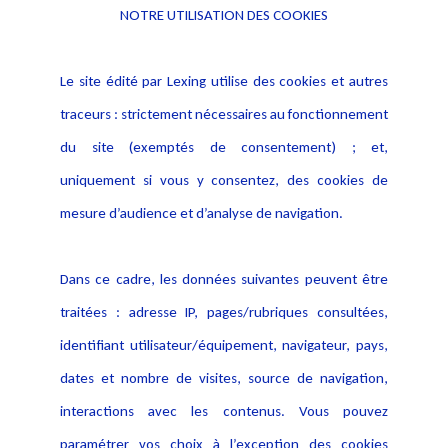
NOTRE UTILISATION DES COOKIES
Informations
Navigation
Le site édité par Lexing utilise des cookies et autres
Alerte professionnelle
Activités
traceurs : strictement nécessaires au fonctionnement
Déclaration d'accessibilité
Actualités
du site (exemptés de consentement) ; et,
Notice Légale
Evènement
Politique de protection des
uniquement si vous y consentez, des cookies de
Publications
données
mesure d’audience et d’analyse de navigation.
Politique cookies
Contact
Dans ce cadre, les données suivantes peuvent être
Crédit Photo
traitées : adresse IP, pages/rubriques consultées,
identifiant utilisateur/équipement, navigateur, pays,
dates et nombre de visites, source de navigation,
interactions avec les contenus. Vous pouvez
paramétrer vos choix à l’exception des cookies