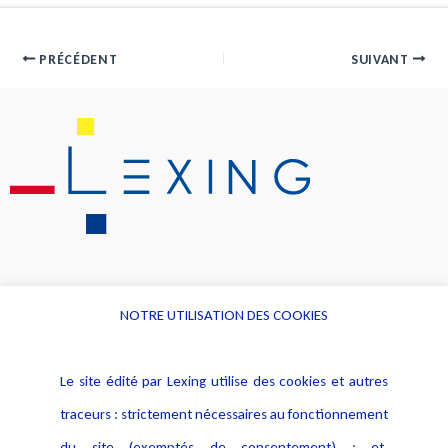
PRÉCÉDENT
SUIVANT
NOTRE UTILISATION DES COOKIES
Informations
Navigation
Le site édité par Lexing utilise des cookies et autres
Alerte professionnelle
Activités
traceurs : strictement nécessaires au fonctionnement
Déclaration d'accessibilité
Actualités
du site (exemptés de consentement) ; et,