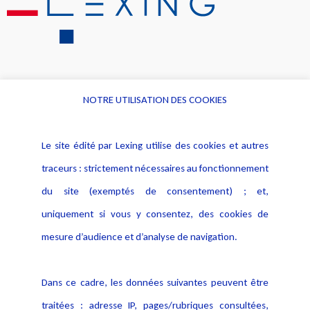
NOTRE UTILISATION DES COOKIES
Informations
Navigation
Le site édité par Lexing utilise des cookies et autres
Alerte professionnelle
Activités
traceurs : strictement nécessaires au fonctionnement
Déclaration d'accessibilité
Actualités
du site (exemptés de consentement) ; et,
Notice Légale
Evènement
Politique de protection des
uniquement si vous y consentez, des cookies de
Publications
données
mesure d’audience et d’analyse de navigation.
Politique cookies
Contact
Dans ce cadre, les données suivantes peuvent être
Crédit Photo
traitées : adresse IP, pages/rubriques consultées,