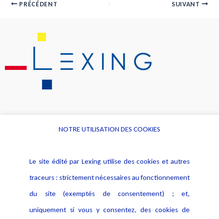
PRÉCÉDENT
SUIVANT
NOTRE UTILISATION DES COOKIES
Informations
Navigation
Le site édité par Lexing utilise des cookies et autres
Alerte professionnelle
Activités
traceurs : strictement nécessaires au fonctionnement
Déclaration d'accessibilité
Actualités
du site (exemptés de consentement) ; et,
Notice Légale
Evènement
Politique de protection des
uniquement si vous y consentez, des cookies de
Publications