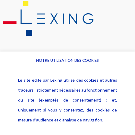
NOTRE UTILISATION DES COOKIES
Informations
Navigation
Le site édité par Lexing utilise des cookies et autres
Alerte professionnelle
Activités
traceurs : strictement nécessaires au fonctionnement
Déclaration d'accessibilité
Actualités
du site (exemptés de consentement) ; et,
Notice Légale
Evènement
Politique de protection des
uniquement si vous y consentez, des cookies de
Publications
données
mesure d’audience et d’analyse de navigation.
Politique cookies