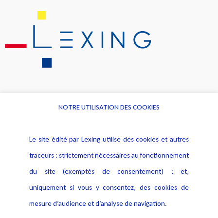
NOTRE UTILISATION DES COOKIES
Informations
Navigation
Le site édité par Lexing utilise des cookies et autres
Alerte professionnelle
Activités
traceurs : strictement nécessaires au fonctionnement
Déclaration d'accessibilité
Actualités
du site (exemptés de consentement) ; et,
Notice Légale
Evènement
Politique de protection des
uniquement si vous y consentez, des cookies de
Publications
données
mesure d’audience et d’analyse de navigation.
Politique cookies