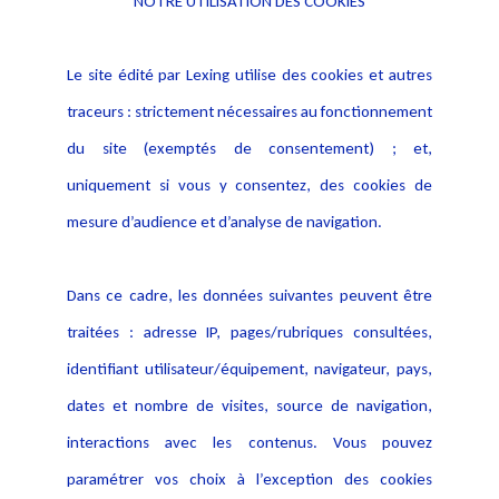
NOTRE UTILISATION DES COOKIES
Informations
Navigation
Le site édité par Lexing utilise des cookies et autres
Alerte professionnelle
Activités
traceurs : strictement nécessaires au fonctionnement
Déclaration d'accessibilité
Actualités
du site (exemptés de consentement) ; et,
Notice Légale
Evènement
Politique de protection des
uniquement si vous y consentez, des cookies de
Publications
données
mesure d’audience et d’analyse de navigation.
Politique cookies
Contact
Dans ce cadre, les données suivantes peuvent être
Crédit Photo
traitées : adresse IP, pages/rubriques consultées,
identifiant utilisateur/équipement, navigateur, pays,
dates et nombre de visites, source de navigation,
interactions avec les contenus. Vous pouvez
paramétrer vos choix à l’exception des cookies