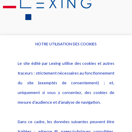
NOTRE UTILISATION DES COOKIES
Informations
Navigation
Le site édité par Lexing utilise des cookies et autres
Alerte professionnelle
Activités
traceurs : strictement nécessaires au fonctionnement
Déclaration d'accessibilité
Actualités
du site (exemptés de consentement) ; et,
Notice Légale
Evènement
Politique de protection des
uniquement si vous y consentez, des cookies de
Publications
données
mesure d’audience et d’analyse de navigation.
Politique cookies
Contact
Dans ce cadre, les données suivantes peuvent être
Crédit Photo
traitées : adresse IP, pages/rubriques consultées,