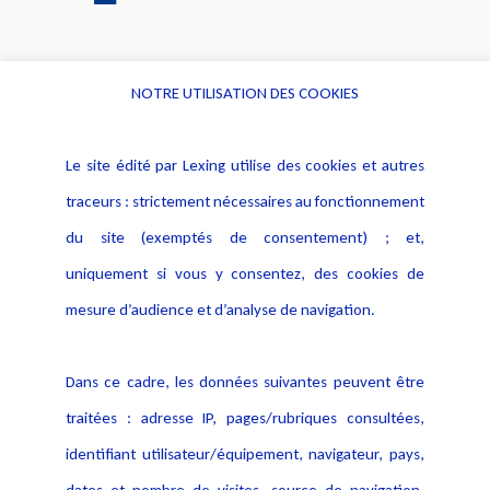
NOTRE UTILISATION DES COOKIES
Informations
Navigation
Le site édité par Lexing utilise des cookies et autres
Alerte professionnelle
Activités
traceurs : strictement nécessaires au fonctionnement
Déclaration d'accessibilité
Actualités
du site (exemptés de consentement) ; et,
Notice Légale
Evènement
Politique de protection des
uniquement si vous y consentez, des cookies de
Publications
données
mesure d’audience et d’analyse de navigation.
Politique cookies
Contact
Dans ce cadre, les données suivantes peuvent être
Crédit Photo
traitées : adresse IP, pages/rubriques consultées,
identifiant utilisateur/équipement, navigateur, pays,