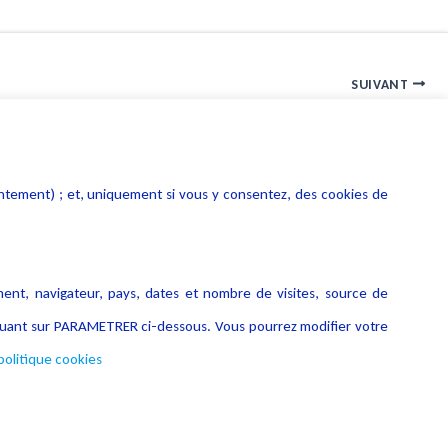
SUIVANT
La cobotique juridique dans le monde du droit
entement) ; et, uniquement si vous y consentez, des cookies de
ment, navigateur, pays, dates et nombre de visites, source de
liquant sur PARAMETRER ci-dessous. Vous pourrez modifier votre
politique cookies
Copyright © 2026 Lexing