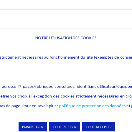
NOTRE UTILISATION DES COOKIES
Informations
Navigation
rs : strictement nécessaires au fonctionnement du site (exemptés de cons
Alerte professionnelle
Activités
Déclaration d'accessibilité
Actualités
Notice Légale
Evènement
 adresse IP, pages/rubriques consultées, identifiant utilisateur/équipe
Politique de protection des
Publications
étrer vos choix à l’exception des cookies strictement nécessaires en c
données
as de page. Pour en savoir plus :
politique de protection des données
et
Politique cookies
Contact
Crédit Photo
PARAMETRER
TOUT REFUSER
TOUT ACCEPTER