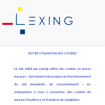
NOTRE UTILISATION DES COOKIES
Informations
Navigation
Le site édité par Lexing utilise des cookies et autres
Alerte professionnelle
Activités
traceurs : strictement nécessaires au fonctionnement
Déclaration d'accessibilité
Actualités
du site (exemptés de consentement) ; et,
Notice Légale
Evènement
Politique de protection des
uniquement si vous y consentez, des cookies de
Publications
données
mesure d’audience et d’analyse de navigation.