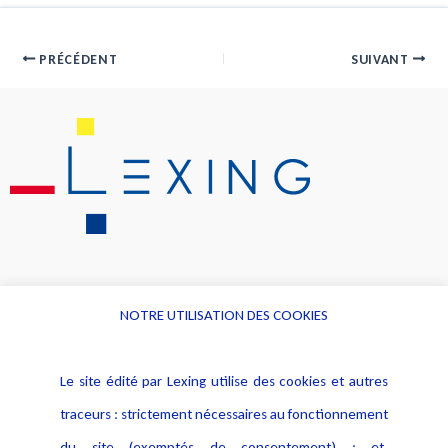
PRÉCÉDENT
SUIVANT
NOTRE UTILISATION DES COOKIES
Informations
Navigation
Le site édité par Lexing utilise des cookies et autres
Alerte professionnelle
Activités
traceurs : strictement nécessaires au fonctionnement
Déclaration d'accessibilité
Actualités
du site (exemptés de consentement) ; et,