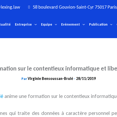
lexing.law
58 boulevard Gouvion-Saint-Cyr 75017 Paris
tualité
Entreprise
Equipe
Evènement
Publication
mation sur le contentieux informatique et libe
Virginie Bensoussan-Brulé
28/11/2019
Par
-
lé
anime une formation sur le contentieux informatiqu
mes qui traite des données à caractère personnel peu