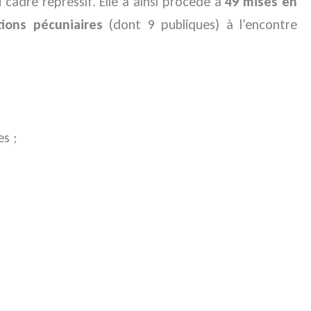
cadre répressif. Elle a ainsi procédé à
49 mises en
tions pécuniaires
(dont 9 publiques) à l’encontre
s ;