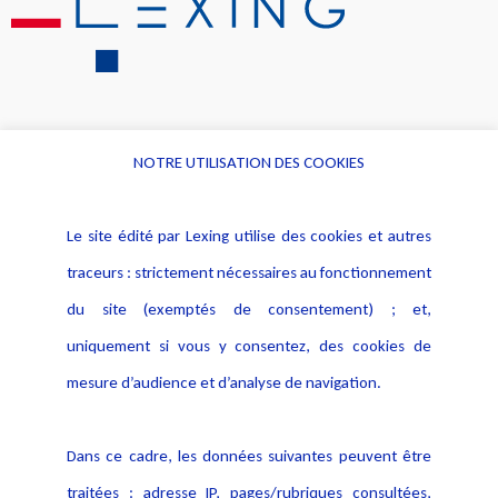
NOTRE UTILISATION DES COOKIES
Informations
Navigation
Le site édité par Lexing utilise des cookies et autres
Alerte professionnelle
Activités
traceurs : strictement nécessaires au fonctionnement
Déclaration d'accessibilité
Actualités
du site (exemptés de consentement) ; et,
Notice Légale
Evènement
Politique de protection des
uniquement si vous y consentez, des cookies de
Publications
données
mesure d’audience et d’analyse de navigation.
Politique cookies
Contact
Dans ce cadre, les données suivantes peuvent être
Crédit Photo
traitées : adresse IP, pages/rubriques consultées,