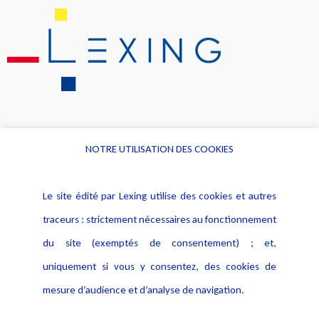
NOTRE UTILISATION DES COOKIES
Informations
Navigation
Le site édité par Lexing utilise des cookies et autres
Alerte professionnelle
Activités
traceurs : strictement nécessaires au fonctionnement
Déclaration d'accessibilité
Actualités
du site (exemptés de consentement) ; et,
Notice Légale
Evènement
Politique de protection des
uniquement si vous y consentez, des cookies de
Publications
données
mesure d’audience et d’analyse de navigation.
Politique cookies