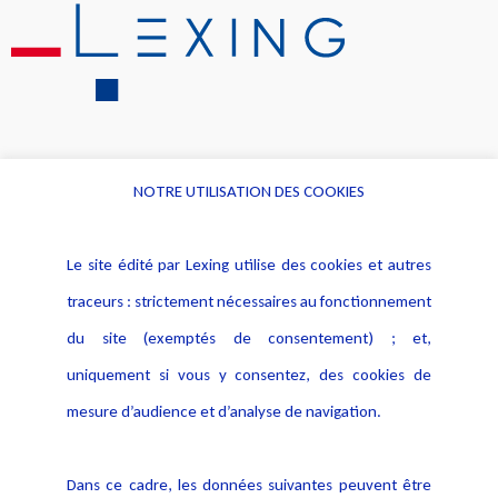
NOTRE UTILISATION DES COOKIES
Informations
Navigation
Le site édité par Lexing utilise des cookies et autres
Alerte professionnelle
Activités
traceurs : strictement nécessaires au fonctionnement
Déclaration d'accessibilité
Actualités
du site (exemptés de consentement) ; et,
Notice Légale
Evènement
Politique de protection des
uniquement si vous y consentez, des cookies de
Publications
données
mesure d’audience et d’analyse de navigation.
Politique cookies
Contact
Dans ce cadre, les données suivantes peuvent être