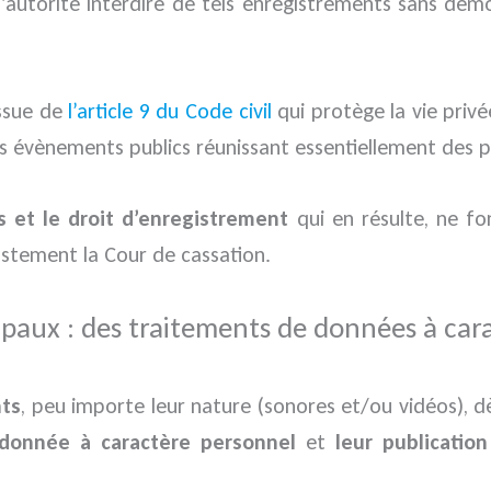
torité interdire de tels enregistrements sans démon
issue de
l’article 9 du Code civil
qui protège la vie privé
es évènements publics réunissant essentiellement des p
es et le droit d’enregistrement
qui en résulte, ne fo
ustement la Cour de cassation.
ipaux : des traitements de données à car
nts
, peu importe leur nature (sonores et/ou vidéos), dè
donnée à caractère personnel
et
leur publicatio