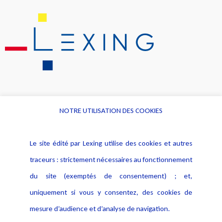
NOTRE UTILISATION DES COOKIES
Informations
Navigation
Le site édité par Lexing utilise des cookies et autres
Alerte professionnelle
Activités
traceurs : strictement nécessaires au fonctionnement
Déclaration d'accessibilité
Actualités
du site (exemptés de consentement) ; et,
Notice Légale
Evènement
Politique de protection des
uniquement si vous y consentez, des cookies de
Publications
données
mesure d’audience et d’analyse de navigation.
Politique cookies