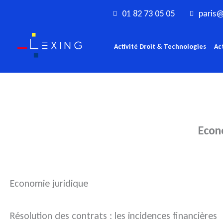
Aller
01 82 73 05 05
paris@
au
contenu
Activité Droit & Technologies
Ac
Econo
Economie juridique
Résolution des contrats : les incidences financières