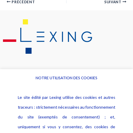
PRÉCÉDENT
SUIVANT
NOTRE UTILISATION DES COOKIES
Informations
Navigation
Le site édité par Lexing utilise des cookies et autres
Alerte professionnelle
Activités
traceurs : strictement nécessaires au fonctionnement
Déclaration d'accessibilité
Actualités
du site (exemptés de consentement) ; et,
Notice Légale
Evènement
Politique de protection des
uniquement si vous y consentez, des cookies de
Publications