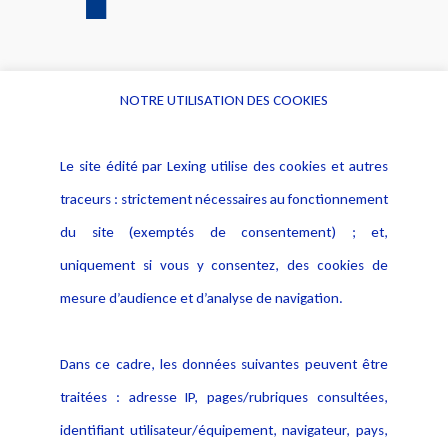
NOTRE UTILISATION DES COOKIES
Informations
Navigation
Le site édité par Lexing utilise des cookies et autres
Alerte professionnelle
Activités
traceurs : strictement nécessaires au fonctionnement
Déclaration d'accessibilité
Actualités
du site (exemptés de consentement) ; et,
Notice Légale
Evènement
Politique de protection des
uniquement si vous y consentez, des cookies de
Publications
données
mesure d’audience et d’analyse de navigation.
Politique cookies
Contact
Dans ce cadre, les données suivantes peuvent être
Crédit Photo
traitées : adresse IP, pages/rubriques consultées,
identifiant utilisateur/équipement, navigateur, pays,