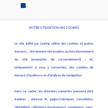
NOTRE UTILISATION DES COOKIES
Informations
Navigation
Le site édité par Lexing utilise des cookies et autres
Alerte professionnelle
Activités
traceurs : strictement nécessaires au fonctionnement
Déclaration d'accessibilité
Actualités
du site (exemptés de consentement) ; et,
Notice Légale
Evènement
Politique de protection des
uniquement si vous y consentez, des cookies de
Publications
données
mesure d’audience et d’analyse de navigation.
Politique cookies
Contact
Dans ce cadre, les données suivantes peuvent être
Crédit Photo
traitées : adresse IP, pages/rubriques consultées,
identifiant utilisateur/équipement, navigateur, pays,