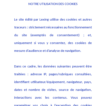
NOTRE UTILISATION DES COOKIES
Informations
Navigation
Le site édité par Lexing utilise des cookies et autres
Alerte professionnelle
Activités
traceurs : strictement nécessaires au fonctionnement
Déclaration d'accessibilité
Actualités
du site (exemptés de consentement) ; et,
Notice Légale
Evènement
Politique de protection des
uniquement si vous y consentez, des cookies de
Publications
données
mesure d’audience et d’analyse de navigation.
Politique cookies
Contact
Dans ce cadre, les données suivantes peuvent être
Crédit Photo
traitées : adresse IP, pages/rubriques consultées,
identifiant utilisateur/équipement, navigateur, pays,
dates et nombre de visites, source de navigation,
interactions avec les contenus. Vous pouvez
paramétrer vos choix à l’exception des cookies