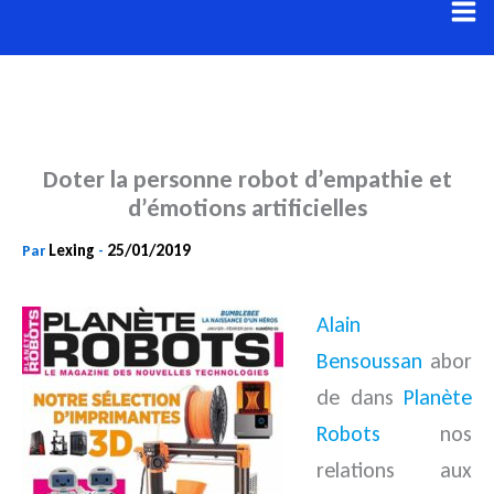
Aller
au
contenu
Doter la personne robot d’empathie et
d’émotions artificielles
Lexing
25/01/2019
Par
-
Alain
Bensoussan
abor
de dans
Planète
Robots
nos
relations aux