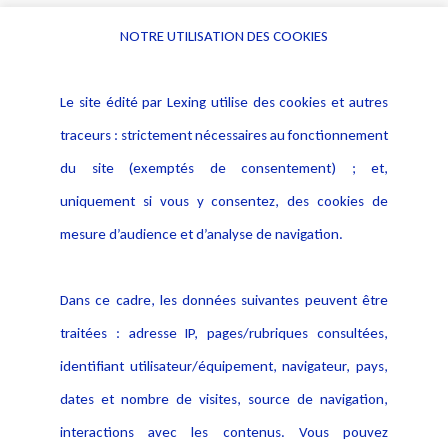
NOTRE UTILISATION DES COOKIES
Informations
Navigation
Le site édité par Lexing utilise des cookies et autres
Alerte professionnelle
Activités
traceurs : strictement nécessaires au fonctionnement
Déclaration d'accessibilité
Actualités
du site (exemptés de consentement) ; et,
Notice Légale
Evènement
Politique de protection des
uniquement si vous y consentez, des cookies de
Publications
données
mesure d’audience et d’analyse de navigation.
Politique cookies
Contact
Dans ce cadre, les données suivantes peuvent être
Crédit Photo
traitées : adresse IP, pages/rubriques consultées,
identifiant utilisateur/équipement, navigateur, pays,
dates et nombre de visites, source de navigation,
interactions avec les contenus. Vous pouvez