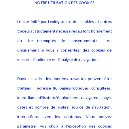
NOTRE UTILISATION DES COOKIES
Informations
Navigation
Le site édité par Lexing utilise des cookies et autres
Alerte professionnelle
Activités
traceurs : strictement nécessaires au fonctionnement
Déclaration d'accessibilité
Actualités
du site (exemptés de consentement) ; et,
Notice Légale
Evènement
Politique de protection des
uniquement si vous y consentez, des cookies de
Publications
données
mesure d’audience et d’analyse de navigation.
Politique cookies
Contact
Dans ce cadre, les données suivantes peuvent être
Crédit Photo
traitées : adresse IP, pages/rubriques consultées,
identifiant utilisateur/équipement, navigateur, pays,
dates et nombre de visites, source de navigation,
interactions avec les contenus. Vous pouvez
paramétrer vos choix à l’exception des cookies