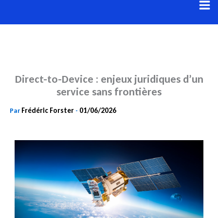
Aller
au
contenu
Direct-to-Device : enjeux juridiques d’un
service sans frontières
Frédéric Forster
01/06/2026
Par
-