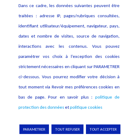
Dans ce cadre, les données suivantes peuvent être
traitées : adresse IP, pages/rubriques consultées,
identifiant utilisateur/équipement, navigateur, pays,
dates et nombre de visites, source de navigation,
interactions avec les contenus. Vous pouvez
paramétrer vos choix à l’exception des cookies
strictement nécessaires en cliquant sur PARAMETRER
ci-dessous. Vous pourrez modifier votre décision à
tout moment via Revoir mes préférences cookies en
bas de page. Pour en savoir plus :
politique de
Frédéric Forster
protection des données
et
politique cookies
Avocat
Directeur du pôle
PARAMETRER
TOUT REFUSER
TOUT ACCEPTER
Télécommunications et