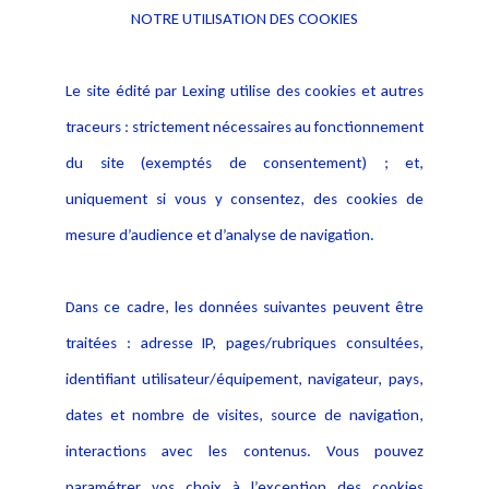
NOTRE UTILISATION DES COOKIES
Informations
Navigation
Le site édité par Lexing utilise des cookies et autres
Alerte professionnelle
Activités
traceurs : strictement nécessaires au fonctionnement
Déclaration d'accessibilité
Actualités
du site (exemptés de consentement) ; et,
Notice Légale
Evènement
Politique de protection des
uniquement si vous y consentez, des cookies de
Publications
données
mesure d’audience et d’analyse de navigation.
Politique cookies
Contact
Dans ce cadre, les données suivantes peuvent être
Crédit Photo
traitées : adresse IP, pages/rubriques consultées,
identifiant utilisateur/équipement, navigateur, pays,
dates et nombre de visites, source de navigation,
interactions avec les contenus. Vous pouvez
paramétrer vos choix à l’exception des cookies