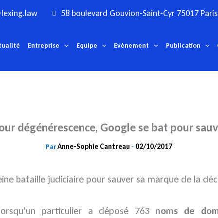
lexing.law
58 boulevard Gouvion-Saint-Cyr 75017 Paris
tualité
Entreprise
Equipe
Evènement
Publication
ur dégénérescence, Google se bat pour sau
Anne-Sophie Cantreau
02/10/2017
Par
-
eine bataille judiciaire pour sauver sa marque de la 
orsqu’un particulier a déposé 763
noms de dom