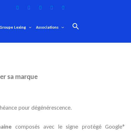
Rechercher
Groupe Lexing
Associations
ver sa marque
déchéance pour dégénérescence.
aine
composés avec le signe protégé Google®