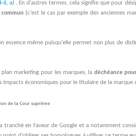
4-6, a
) . En d’autres termes, cela signifie que pour dés
om commun
(c’est le cas par exemple des anciennes ma
n essence même puisqu’elle permet non plus de disting
le plan marketing pour les marques, la
déchéance pou
s impacts économiques pour le titulaire de la marque d
sion de la Cour suprême
co a tranché en faveur de Google et a notamment consi
point d’obliger ses homologues à utiliser ce terme eux