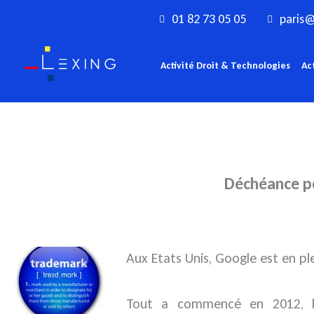
Aller
01 82 73 05 05
paris@
au
contenu
Activité Droit & Technologies
Ac
Déchéance po
Aux Etats Unis, Google est en pl
Tout a commencé en 2012, l