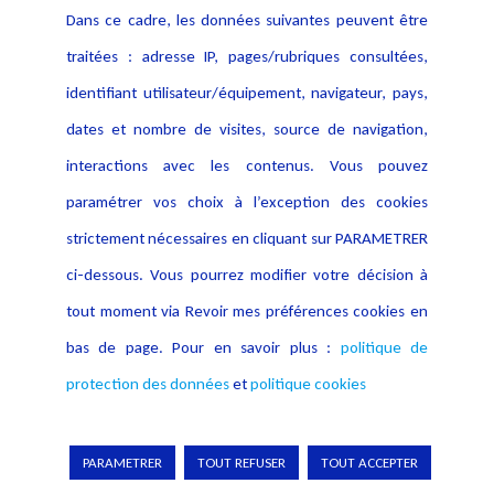
(10) Décision British Airways point 1.6 et 6.1 et
Dans ce cadre, les données suivantes peuvent être
décision Marriott point 1.6 et 6.1.
traitées : adresse IP, pages/rubriques consultées,
(11) Pour les violations de l’article 5.1.f : 10 000
identifiant utilisateur/équipement, navigateur, pays,
000 EUR ou, dans le cas d’une entreprise, jusqu’à
dates et nombre de visites, source de navigation,
2% du chiffre d’affaires annuel mondial total de
interactions avec les contenus. Vous pouvez
l’exercice précédent (article 83.4.a), et pour
paramétrer vos choix à l’exception des cookies
l’article 32 : 20 000 000 EUR ou, dans le cas d’une
strictement nécessaires en cliquant sur PARAMETRER
entreprise, jusqu’à 4% du chiffre d’affaires annuel
ci-dessous. Vous pourrez modifier votre décision à
mondial total de l’exercice précédent (article
tout moment via Revoir mes préférences cookies en
83.5.a).
bas de page. Pour en savoir plus :
politique de
(12) Décision Marriott, point 7.83, Décision British
protection des données
et
politique cookies
Airways point 7.81.
(13) Décision British Airways section 7, p.60 et
PARAMETRER
TOUT REFUSER
TOUT ACCEPTER
suiv., décision Marriott, section 7, p. 50 et suiv.