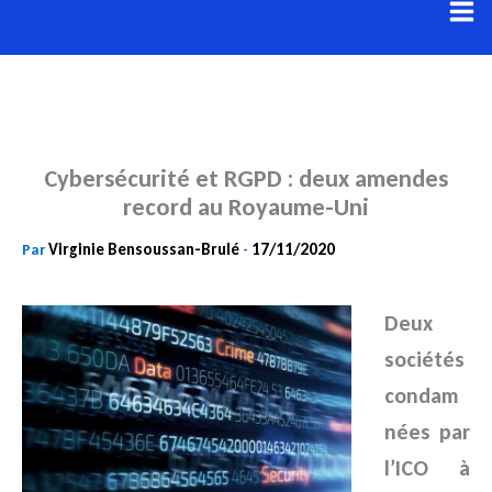
Aller
au
contenu
Cybersécurité et RGPD : deux amendes
record au Royaume-Uni
Virginie Bensoussan-Brulé
17/11/2020
Par
-
Deux
sociétés
condam
nées par
l’ICO à