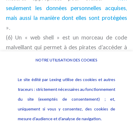
seulement les données personnelles acquises,
mais aussi la manière dont elles sont protégées
».
(6) Un « web shell » est un morceau de code
malveillant qui permet à des pirates d’accéder à
distance aux serveurs.
NOTRE UTILISATION DES COOKIES
(7) Mimikatz est un voleur d’identifiants.
(8) La combinaison d’au moins deux facteurs
Le site édité par Lexing utilise des cookies et autres
d’authentification assure une authentification
traceurs : strictement nécessaires au fonctionnement
forte. Guide Cnil « La sécurité des données
du site (exemptés de consentement) ; et,
personnelles», édition 2018, p. 9.
uniquement si vous y consentez, des cookies de
(9) Décision British Airways points 6.29, 6.72 et
mesure d’audience et d’analyse de navigation.
6.96 et décision Marriott point 7.9.