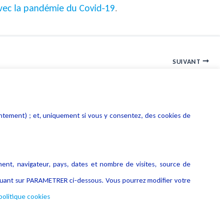
avec la pandémie du Covid-19
.
SUIVANT
Sécurité des SI de santé : les évolutions réglementaires récentes
entement) ; et, uniquement si vous y consentez, des cookies de
ment, navigateur, pays, dates et nombre de visites, source de
liquant sur PARAMETRER ci-dessous. Vous pourrez modifier votre
politique cookies
Copyright © 2026 Lexing