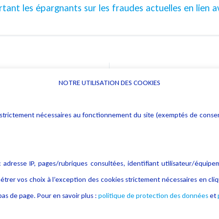
nt les épargnants sur les fraudes actuelles en lien 
NOTRE UTILISATION DES COOKIES
Informations
Navigation
rs : strictement nécessaires au fonctionnement du site (exemptés de cons
Alerte professionnelle
Activités
Déclaration d'accessibilité
Actualités
Notice Légale
Evènement
 adresse IP, pages/rubriques consultées, identifiant utilisateur/équipe
Politique de protection des
Publications
étrer vos choix à l’exception des cookies strictement nécessaires en c
données
as de page. Pour en savoir plus :
politique de protection des données
et
Politique cookies
Contact