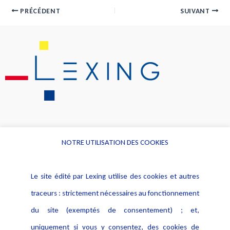
PRÉCÉDENT
SUIVANT
NOTRE UTILISATION DES COOKIES
Informations
Navigation
Le site édité par Lexing utilise des cookies et autres
Alerte professionnelle
Activités
traceurs : strictement nécessaires au fonctionnement
Déclaration d'accessibilité
Actualités
du site (exemptés de consentement) ; et,
Notice Légale
Evènement
Politique de protection des
uniquement si vous y consentez, des cookies de