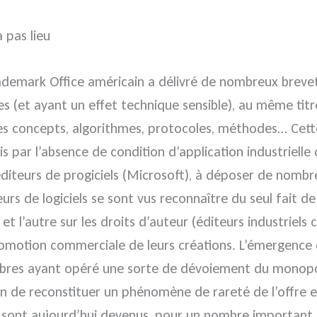
 pas lieu
ademark Office américain a délivré de nombreux breve
les (et ayant un effet technique sensible), au même tit
es concepts, algorithmes, protocoles, méthodes… Cett
s par l’absence de condition d’application industrielle d
éditeurs de progiciels (Microsoft), à déposer de nomb
rs de logiciels se sont vus reconnaître du seul fait de
) et l’autre sur les droits d’auteur (éditeurs industriels
motion commerciale de leurs créations. L’émergence déb
e libres ayant opéré une sorte de dévoiement du monopo
sion de reconstituer un phénomène de rareté de l’offre 
 qui sont aujourd’hui devenus, pour un nombre important