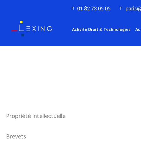
Aller
01 82 73 05 05
paris@
au
contenu
Activité Droit & Technologies
Ac
Propriété intellectuelle
Brevets