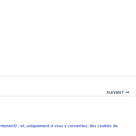
SUIVANT
De nouvelles règles en propriété industrielle
entement) ; et, uniquement si vous y consentez, des cookies de