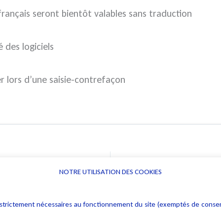
rançais seront bientôt valables sans traduction
é des logiciels
er lors d’une saisie-contrefaçon
NOTRE UTILISATION DES COOKIES
Informations
Navigation
rs : strictement nécessaires au fonctionnement du site (exemptés de cons
Alerte professionnelle
Activités