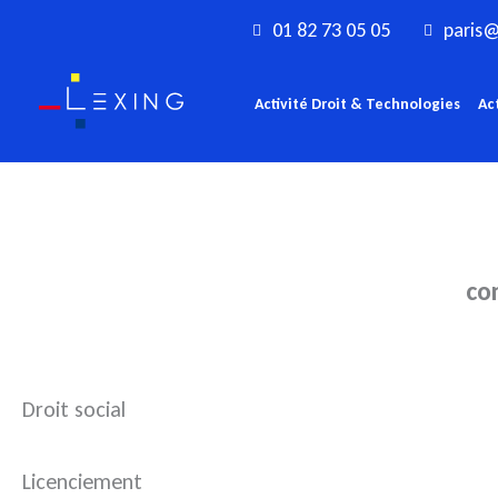
Aller
01 82 73 05 05
paris@
au
contenu
Activité Droit & Technologies
Ac
co
Droit social
Licenciement