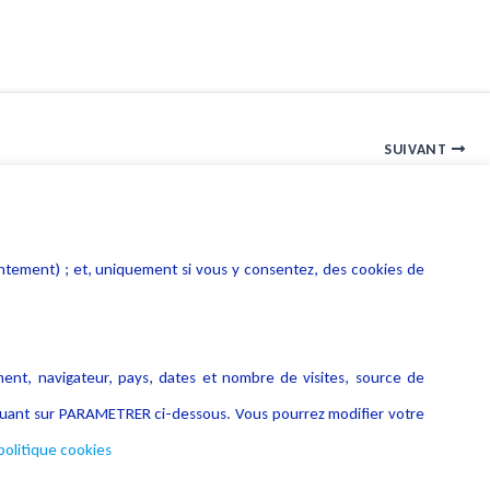
SUIVANT
licenciement d'un salarié ayant déposé plainte au pénal
entement) ; et, uniquement si vous y consentez, des cookies de
ment, navigateur, pays, dates et nombre de visites, source de
liquant sur PARAMETRER ci-dessous. Vous pourrez modifier votre
politique cookies
Copyright © 2026 Lexing