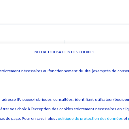
NOTRE UTILISATION DES COOKIES
Informations
Navigation
rs : strictement nécessaires au fonctionnement du site (exemptés de cons
Alerte professionnelle
Activités
Déclaration d'accessibilité
Actualités
Notice Légale
Evènement
 adresse IP, pages/rubriques consultées, identifiant utilisateur/équipe
Politique de protection des
Publications
étrer vos choix à l’exception des cookies strictement nécessaires en c
données
as de page. Pour en savoir plus :
politique de protection des données
et
Politique cookies
Contact