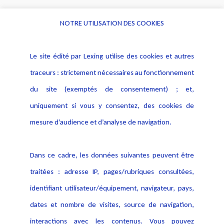
NOTRE UTILISATION DES COOKIES
Informations
Navigation
Le site édité par Lexing utilise des cookies et autres
Alerte professionnelle
Activités
traceurs : strictement nécessaires au fonctionnement
Déclaration d'accessibilité
Actualités
du site (exemptés de consentement) ; et,
Notice Légale
Evènement
Politique de protection des
uniquement si vous y consentez, des cookies de
Publications
données
mesure d’audience et d’analyse de navigation.
Politique cookies
Contact
Dans ce cadre, les données suivantes peuvent être
Crédit Photo
traitées : adresse IP, pages/rubriques consultées,
identifiant utilisateur/équipement, navigateur, pays,
dates et nombre de visites, source de navigation,
interactions avec les contenus. Vous pouvez