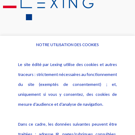
NOTRE UTILISATION DES COOKIES
Informations
Navigation
Le site édité par Lexing utilise des cookies et autres
Alerte professionnelle
Activités
traceurs : strictement nécessaires au fonctionnement
Déclaration d'accessibilité
Actualités
du site (exemptés de consentement) ; et,
Notice Légale
Evènement
Politique de protection des
uniquement si vous y consentez, des cookies de
Publications
données
mesure d’audience et d’analyse de navigation.
Politique cookies
Contact
Dans ce cadre, les données suivantes peuvent être
Crédit Photo
traitées : adresse IP, pages/rubriques consultées,