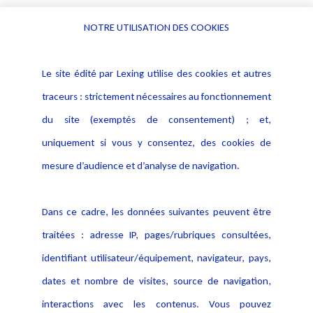
NOTRE UTILISATION DES COOKIES
Informations
Navigation
Le site édité par Lexing utilise des cookies et autres
Alerte professionnelle
Activités
traceurs : strictement nécessaires au fonctionnement
Déclaration d'accessibilité
Actualités
du site (exemptés de consentement) ; et,
Notice Légale
Evènement
Politique de protection des
uniquement si vous y consentez, des cookies de
Publications
données
mesure d’audience et d’analyse de navigation.
Politique cookies
Contact
Dans ce cadre, les données suivantes peuvent être
Crédit Photo
traitées : adresse IP, pages/rubriques consultées,
identifiant utilisateur/équipement, navigateur, pays,
dates et nombre de visites, source de navigation,
interactions avec les contenus. Vous pouvez