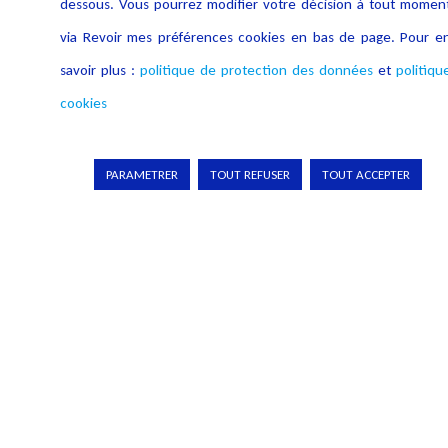
dessous. Vous pourrez modifier votre décision à tout momen
via Revoir mes préférences cookies en bas de page. Pour e
savoir plus :
politique de protection des données
et
politiqu
cookies
La Cobotique Juridique : ChatGPT & Droit
PARAMETRER
TOUT REFUSER
TOUT ACCEPTER
Les intelligences artificielles génératives telles que ChatGPT
constituent une révolution pour les professionnels du droit...
Lire plus
PRÉCÉDENT
SUIVANT