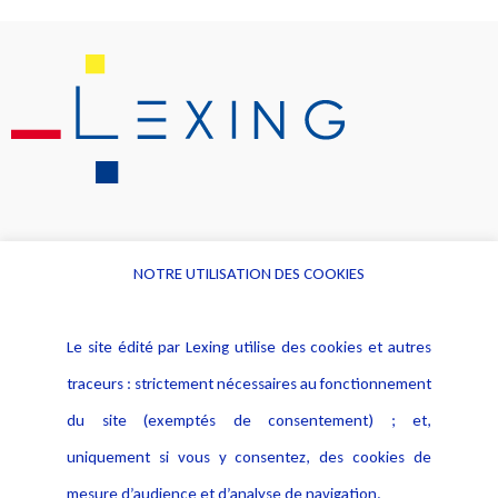
NOTRE UTILISATION DES COOKIES
Informations
Navigation
Le site édité par Lexing utilise des cookies et autres
Alerte professionnelle
Activités
traceurs : strictement nécessaires au fonctionnement
Déclaration d'accessibilité
Actualités
du site (exemptés de consentement) ; et,
Notice Légale
Evènement
Politique de protection des
uniquement si vous y consentez, des cookies de
Publications
données
mesure d’audience et d’analyse de navigation.