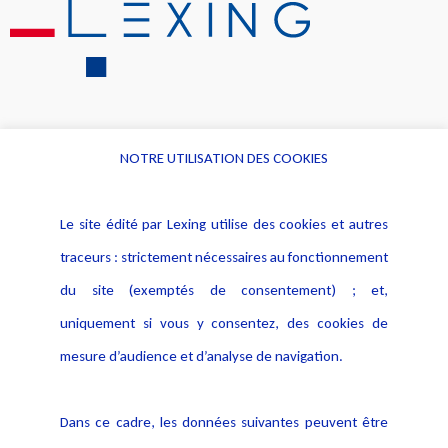
NOTRE UTILISATION DES COOKIES
Informations
Navigation
Le site édité par Lexing utilise des cookies et autres
Alerte professionnelle
Activités
traceurs : strictement nécessaires au fonctionnement
Déclaration d'accessibilité
Actualités
du site (exemptés de consentement) ; et,
Notice Légale
Evènement
Politique de protection des
uniquement si vous y consentez, des cookies de
Publications
données
mesure d’audience et d’analyse de navigation.
Politique cookies
Contact
Dans ce cadre, les données suivantes peuvent être
Crédit Photo